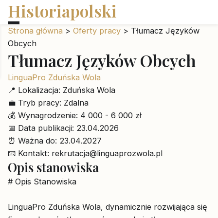
Historiapolski
Strona główna
>
Oferty pracy
>
Tłumacz Języków
Obcych
Tłumacz Języków Obcych
LinguaPro Zduńska Wola
📍
Lokalizacja:
Zduńska Wola
💼
Tryb pracy:
Zdalna
💰
Wynagrodzenie:
4 000 - 6 000 zł
📅
Data publikacji:
23.04.2026
⏰
Ważna do:
23.04.2027
📧
Kontakt:
rekrutacja@linguaprozwola.pl
Opis stanowiska
# Opis Stanowiska
LinguaPro Zduńska Wola, dynamicznie rozwijająca się