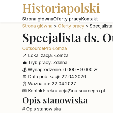
Historiapolski
Strona główna
Oferty pracy
Kontakt
Strona główna
>
Oferty pracy
>
Specjalist
Specjalista ds. 
OutsourcePro Łomża
📍
Lokalizacja:
Łomża
💼
Tryb pracy:
Zdalna
💰
Wynagrodzenie:
6 000 - 9 000 zł
📅
Data publikacji:
22.04.2026
⏰
Ważna do:
22.04.2027
📧
Kontakt:
rekrutacja@outsourcepro.pl
Opis stanowiska
# Opis stanowiska