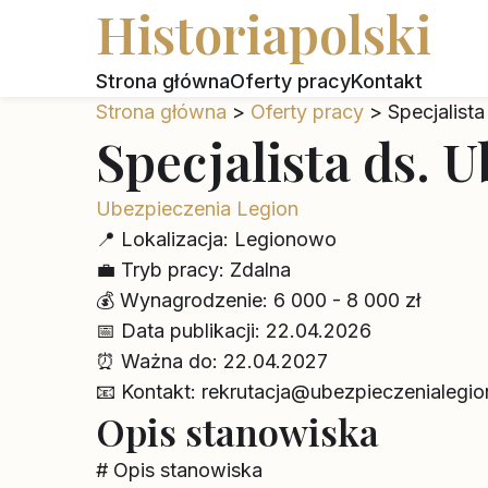
Historiapolski
Strona główna
Oferty pracy
Kontakt
Strona główna
>
Oferty pracy
>
Specjalist
Specjalista ds. 
Ubezpieczenia Legion
📍
Lokalizacja:
Legionowo
💼
Tryb pracy:
Zdalna
💰
Wynagrodzenie:
6 000 - 8 000 zł
📅
Data publikacji:
22.04.2026
⏰
Ważna do:
22.04.2027
📧
Kontakt:
rekrutacja@ubezpieczenialegio
Opis stanowiska
# Opis stanowiska