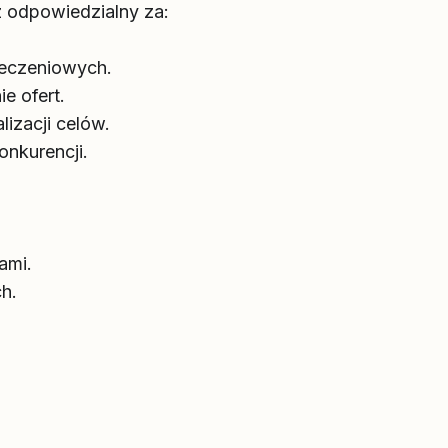
z odpowiedzialny za:
ieczeniowych.
e ofert.
izacji celów.
onkurencji.
ami.
h.