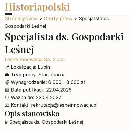
Historiapolski
Strona główna
>
Oferty pracy
>
Specjalista ds.
Gospodarki Leśnej
Specjalista ds. Gospodarki
Leśnej
Leśne Innowacje Sp. z o.o.
📍
Lokalizacja:
Lubin
💼
Tryb pracy:
Stacjonarna
💰
Wynagrodzenie:
6 000 - 8 000 zł
📅
Data publikacji:
22.04.2026
⏰
Ważna do:
22.04.2027
📧
Kontakt:
rekrutacja@lesneinnowacje.pl
Opis stanowiska
# Specjalista ds. Gospodarki Leśnej