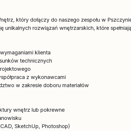
nętrz, który dołączy do naszego zespołu w Pszczyni
ję unikalnych rozwiązań wnętrzarskich, które spełnia
 wymaganiami klienta
ysunków technicznych
projektowego
 współpraca z wykonawcami
adztwo w zakresie doboru materiałów
ektury wnętrz lub pokrewne
anowisku
oCAD, SketchUp, Photoshop)