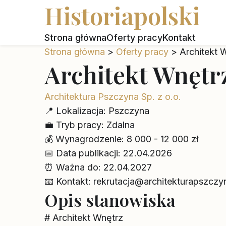
Historiapolski
Strona główna
Oferty pracy
Kontakt
Strona główna
>
Oferty pracy
>
Architekt 
Architekt Wnętr
Architektura Pszczyna Sp. z o.o.
📍
Lokalizacja:
Pszczyna
💼
Tryb pracy:
Zdalna
💰
Wynagrodzenie:
8 000 - 12 000 zł
📅
Data publikacji:
22.04.2026
⏰
Ważna do:
22.04.2027
📧
Kontakt:
rekrutacja@architekturapszczyn
Opis stanowiska
# Architekt Wnętrz