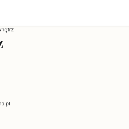
Wnętrz
z
a.pl