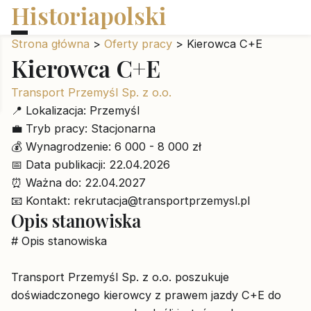
Historiapolski
Strona główna
>
Oferty pracy
>
Kierowca C+E
Kierowca C+E
Transport Przemyśl Sp. z o.o.
📍
Lokalizacja:
Przemyśl
💼
Tryb pracy:
Stacjonarna
💰
Wynagrodzenie:
6 000 - 8 000 zł
📅
Data publikacji:
22.04.2026
⏰
Ważna do:
22.04.2027
📧
Kontakt:
rekrutacja@transportprzemysl.pl
Opis stanowiska
# Opis stanowiska
Transport Przemyśl Sp. z o.o. poszukuje
doświadczonego kierowcy z prawem jazdy C+E do