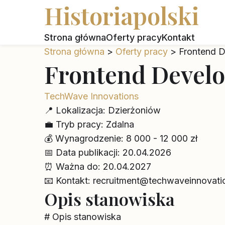
Historiapolski
Strona główna
Oferty pracy
Kontakt
Strona główna
>
Oferty pracy
>
Frontend D
Frontend Devel
TechWave Innovations
📍
Lokalizacja:
Dzierżoniów
💼
Tryb pracy:
Zdalna
💰
Wynagrodzenie:
8 000 - 12 000 zł
📅
Data publikacji:
20.04.2026
⏰
Ważna do:
20.04.2027
📧
Kontakt:
recruitment@techwaveinnovatio
Opis stanowiska
# Opis stanowiska