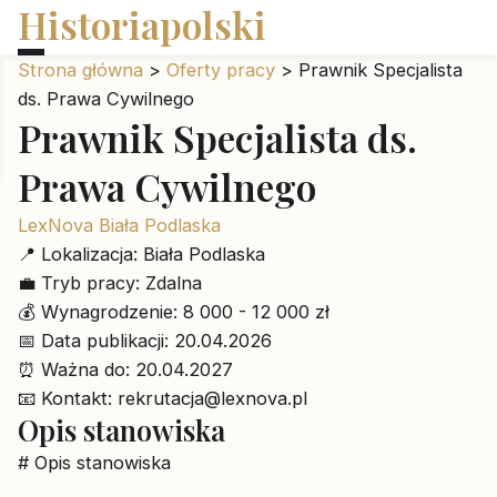
Historiapolski
Strona główna
>
Oferty pracy
>
Prawnik Specjalista
ds. Prawa Cywilnego
Prawnik Specjalista ds.
Prawa Cywilnego
LexNova Biała Podlaska
📍
Lokalizacja:
Biała Podlaska
💼
Tryb pracy:
Zdalna
💰
Wynagrodzenie:
8 000 - 12 000 zł
📅
Data publikacji:
20.04.2026
⏰
Ważna do:
20.04.2027
📧
Kontakt:
rekrutacja@lexnova.pl
Opis stanowiska
# Opis stanowiska