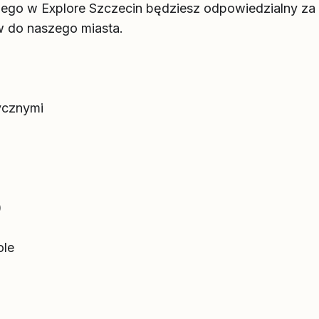
nego w Explore Szczecin będziesz odpowiedzialny za ro
w do naszego miasta.
tycznymi
)
ole