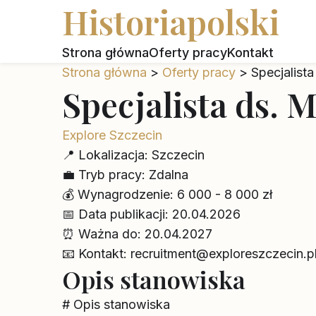
Historiapolski
Strona główna
Oferty pracy
Kontakt
Strona główna
>
Oferty pracy
>
Specjalist
Specjalista ds. 
Explore Szczecin
📍
Lokalizacja:
Szczecin
💼
Tryb pracy:
Zdalna
💰
Wynagrodzenie:
6 000 - 8 000 zł
📅
Data publikacji:
20.04.2026
⏰
Ważna do:
20.04.2027
📧
Kontakt:
recruitment@exploreszczecin.p
Opis stanowiska
# Opis stanowiska