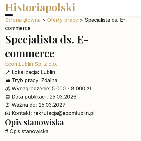
Historiapolski
Strona główna
>
Oferty pracy
>
Specjalista ds. E-
commerce
Specjalista ds. E-
commerce
EcomLublin Sp. z o.o.
📍
Lokalizacja:
Lublin
💼
Tryb pracy:
Zdalna
💰
Wynagrodzenie:
5 000 - 8 000 zł
📅
Data publikacji:
25.03.2026
⏰
Ważna do:
25.03.2027
📧
Kontakt:
rekrutacja@ecomlublin.pl
Opis stanowiska
# Opis stanowiska