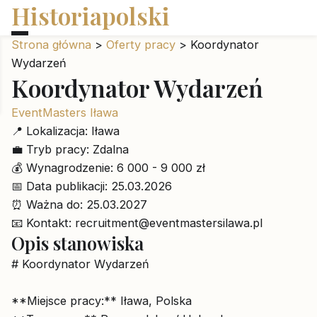
Historiapolski
Strona główna
>
Oferty pracy
>
Koordynator
Wydarzeń
Koordynator Wydarzeń
EventMasters Iława
📍
Lokalizacja:
Iława
💼
Tryb pracy:
Zdalna
💰
Wynagrodzenie:
6 000 - 9 000 zł
📅
Data publikacji:
25.03.2026
⏰
Ważna do:
25.03.2027
📧
Kontakt:
recruitment@eventmastersilawa.pl
Opis stanowiska
# Koordynator Wydarzeń
**Miejsce pracy:** Iława, Polska