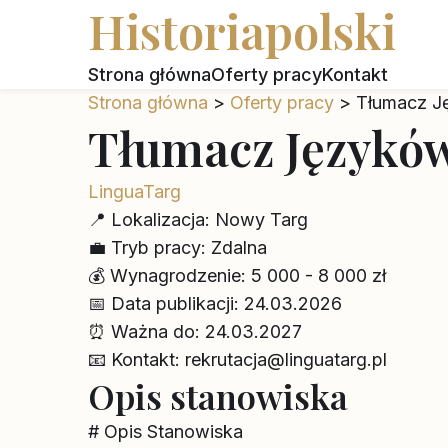
Historiapolski
Strona główna
Oferty pracy
Kontakt
Strona główna
>
Oferty pracy
>
Tłumacz J
Tłumacz Językó
LinguaTarg
📍
Lokalizacja:
Nowy Targ
💼
Tryb pracy:
Zdalna
💰
Wynagrodzenie:
5 000 - 8 000 zł
📅
Data publikacji:
24.03.2026
⏰
Ważna do:
24.03.2027
📧
Kontakt:
rekrutacja@linguatarg.pl
Opis stanowiska
# Opis Stanowiska