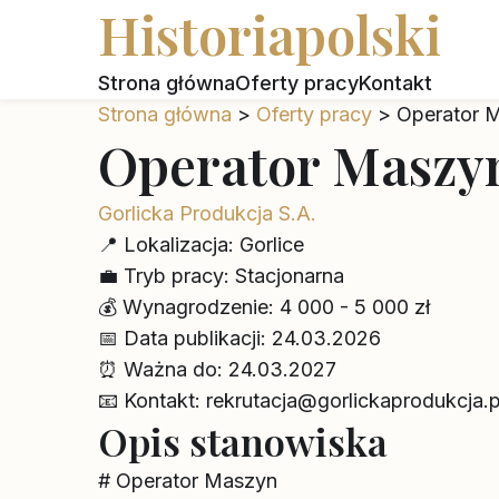
Historiapolski
Strona główna
Oferty pracy
Kontakt
Strona główna
>
Oferty pracy
>
Operator 
Operator Maszy
Gorlicka Produkcja S.A.
📍
Lokalizacja:
Gorlice
💼
Tryb pracy:
Stacjonarna
💰
Wynagrodzenie:
4 000 - 5 000 zł
📅
Data publikacji:
24.03.2026
⏰
Ważna do:
24.03.2027
📧
Kontakt:
rekrutacja@gorlickaprodukcja.p
Opis stanowiska
# Operator Maszyn