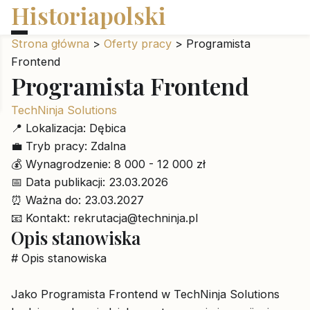
Historiapolski
Strona główna
>
Oferty pracy
>
Programista
Frontend
Programista Frontend
TechNinja Solutions
📍
Lokalizacja:
Dębica
💼
Tryb pracy:
Zdalna
💰
Wynagrodzenie:
8 000 - 12 000 zł
📅
Data publikacji:
23.03.2026
⏰
Ważna do:
23.03.2027
📧
Kontakt:
rekrutacja@techninja.pl
Opis stanowiska
# Opis stanowiska
Jako Programista Frontend w TechNinja Solutions