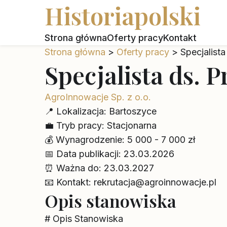
Historiapolski
Strona główna
Oferty pracy
Kontakt
Strona główna
>
Oferty pracy
>
Specjalista
Specjalista ds. 
AgroInnowacje Sp. z o.o.
📍
Lokalizacja:
Bartoszyce
💼
Tryb pracy:
Stacjonarna
💰
Wynagrodzenie:
5 000 - 7 000 zł
📅
Data publikacji:
23.03.2026
⏰
Ważna do:
23.03.2027
📧
Kontakt:
rekrutacja@agroinnowacje.pl
Opis stanowiska
# Opis Stanowiska