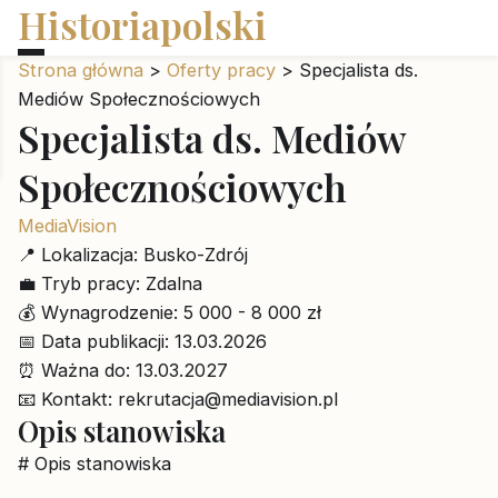
Historiapolski
Strona główna
>
Oferty pracy
>
Specjalista ds.
Mediów Społecznościowych
Specjalista ds. Mediów
Społecznościowych
MediaVision
📍
Lokalizacja:
Busko-Zdrój
💼
Tryb pracy:
Zdalna
💰
Wynagrodzenie:
5 000 - 8 000 zł
📅
Data publikacji:
13.03.2026
⏰
Ważna do:
13.03.2027
📧
Kontakt:
rekrutacja@mediavision.pl
Opis stanowiska
# Opis stanowiska