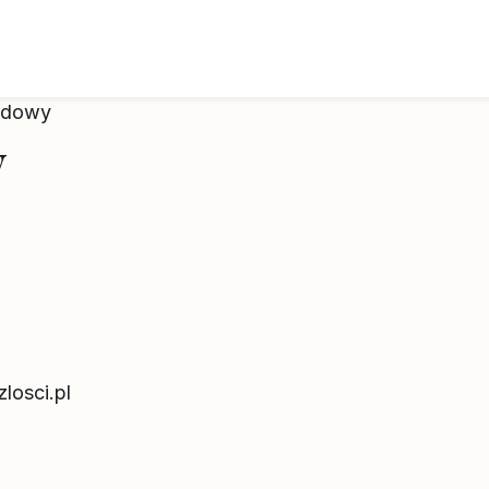
Budowy
y
losci.pl