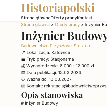
Historiapolski
Strona główna
Oferty pracy
Kontakt
Strona główna
>
Oferty pracy
>
Inżynier 
Inżynier Budow
Budownictwo Przyszłości Sp. z o.o.
📍
Lokalizacja:
Katowice
💼
Tryb pracy:
Stacjonarna
💰
Wynagrodzenie:
8 000 - 12 000 zł
📅
Data publikacji:
13.03.2026
⏰
Ważna do:
13.03.2027
📧
Kontakt:
rekrutacja@budownictwoprzysz
Opis stanowiska
# Inżynier Budowy