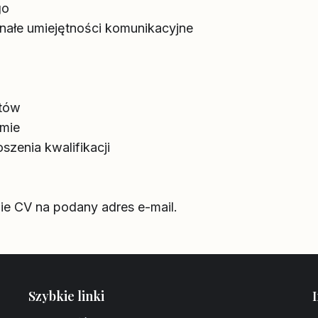
go
nałe umiejętności komunikacyjne
itów
rmie
zenia kwalifikacji
ie CV na podany adres e-mail.
Szybkie linki