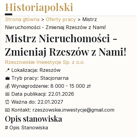
Historiapolski
Strona główna
>
Oferty pracy
>
Mistrz
Nieruchomości - Zmieniaj Rzeszów z Nami!
Mistrz Nieruchomości -
Zmieniaj Rzeszów z Nami!
Rzeszowskie Inwestycje Sp. z o.o.
📍
Lokalizacja:
Rzeszów
💼
Tryb pracy:
Stacjonarna
💰
Wynagrodzenie:
8 000 - 15 000 zł
📅
Data publikacji:
22.01.2026
⏰
Ważna do:
22.01.2027
📧
Kontakt:
rzeszowskie.inwestycje@gmail.com
Opis stanowiska
# Opis Stanowiska