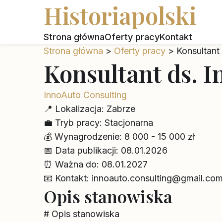
Historiapolski
Strona główna
Oferty pracy
Kontakt
Strona główna
>
Oferty pracy
>
Konsultant
Konsultant ds. 
InnoAuto Consulting
📍
Lokalizacja:
Zabrze
💼
Tryb pracy:
Stacjonarna
💰
Wynagrodzenie:
8 000 - 15 000 zł
📅
Data publikacji:
08.01.2026
⏰
Ważna do:
08.01.2027
📧
Kontakt:
innoauto.consulting@gmail.co
Opis stanowiska
# Opis stanowiska