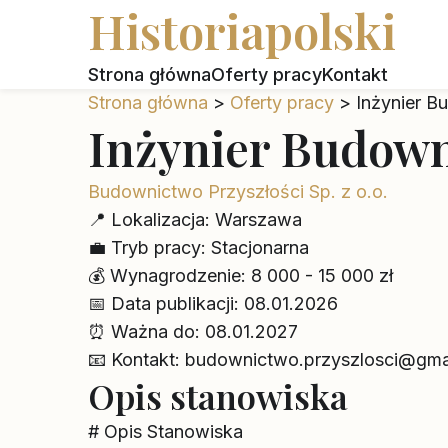
Historiapolski
Strona główna
Oferty pracy
Kontakt
Strona główna
>
Oferty pracy
>
Inżynier B
Inżynier Budown
Budownictwo Przyszłości Sp. z o.o.
📍
Lokalizacja:
Warszawa
💼
Tryb pracy:
Stacjonarna
💰
Wynagrodzenie:
8 000 - 15 000 zł
📅
Data publikacji:
08.01.2026
⏰
Ważna do:
08.01.2027
📧
Kontakt:
budownictwo.przyszlosci@gma
Opis stanowiska
# Opis Stanowiska