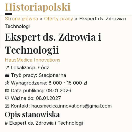
Historiapolski
Strona główna
>
Oferty pracy
>
Ekspert ds. Zdrowia i
Technologii
Ekspert ds. Zdrowia i
Technologii
HausMedica Innovations
📍
Lokalizacja:
Łódź
💼
Tryb pracy:
Stacjonarna
💰
Wynagrodzenie:
8 000 - 15 000 zł
📅
Data publikacji:
08.01.2026
⏰
Ważna do:
08.01.2027
📧
Kontakt:
hausmedica.innovations@gmail.com
Opis stanowiska
# Ekspert ds. Zdrowia i Technologii